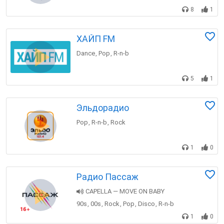
8
1
ХАЙП FM
Dance
Pop
R-n-b
,
,
5
1
Эльдорадио
Pop
R-n-b
Rock
,
,
1
0
Радио Пассаж
CAPELLA — MOVE ON BABY
90s
00s
Rock
Pop
Disco
R-n-b
,
,
,
,
,
1
0