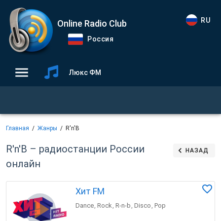
RU
Online Radio Club
Россия
Люкс ФМ
Главная
Жанры
R'n'B
R'n'B – радиостанции России
НАЗАД
онлайн
Хит FM
Dance
Rock
R-n-b
Disco
Pop
,
,
,
,