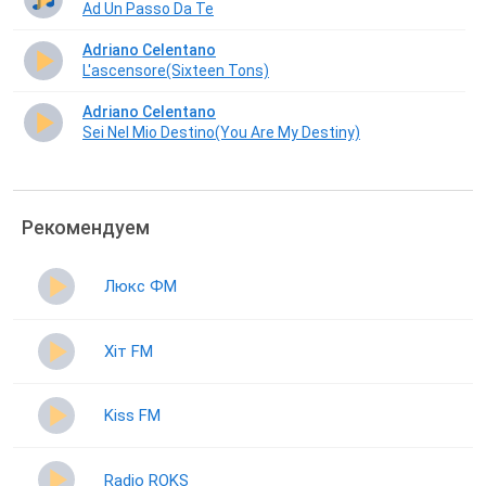
Ad Un Passo Da Te
Adriano Celentano
L'ascensore(Sixteen Tons)
Adriano Celentano
Sei Nel Mio Destino(You Are My Destiny)
Рекомендуем
Люкс ФМ
Хіт FM
Kiss FM
Radio ROKS