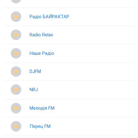
Радіо БАЙРАКТАР
Radio Relax
Наше Радіо
DJFM
NRJ
Мелодія FM
Перец FM