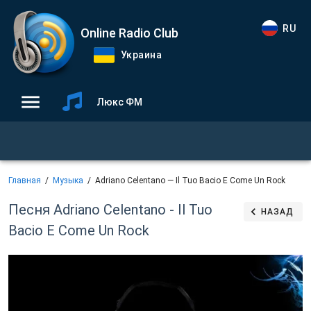
RU
Online Radio Club
Украина
Люкс ФМ
Главная
Музыка
Adriano Celentano — Il Tuo Bacio E Come Un Rock
Песня Adriano Celentano - Il Tuo
НАЗАД
Bacio E Come Un Rock