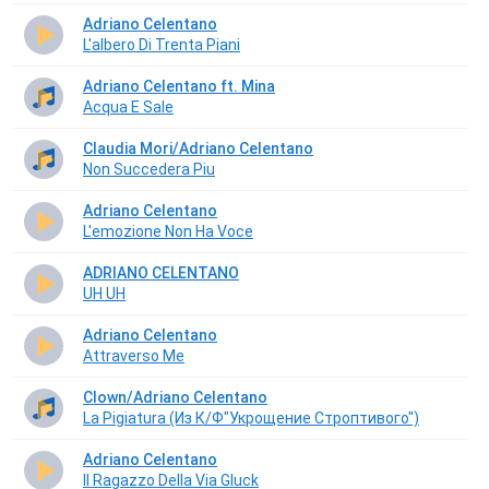
Adriano Celentano
L'albero Di Trenta Piani
Adriano Celentano ft. Mina
Acqua E Sale
Claudia Mori/Adriano Celentano
Non Succedera Piu
Adriano Celentano
L'emozione Non Ha Voce
ADRIANO CELENTANO
UH UH
Adriano Celentano
Attraverso Me
Clown/Adriano Celentano
La Pigiatura (Из К/Ф"Укрощение Строптивого")
Adriano Celentano
Il Ragazzo Della Via Gluck