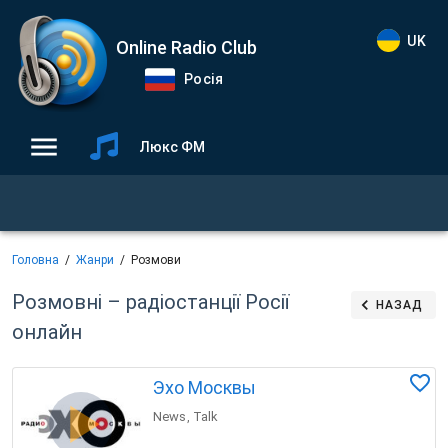
UK
Online Radio Club
Росія
Люкс ФМ
Головна
Жанри
Розмови
Розмовні – радіостанції Росії
НАЗАД
онлайн
Эхо Москвы
News
Talk
,