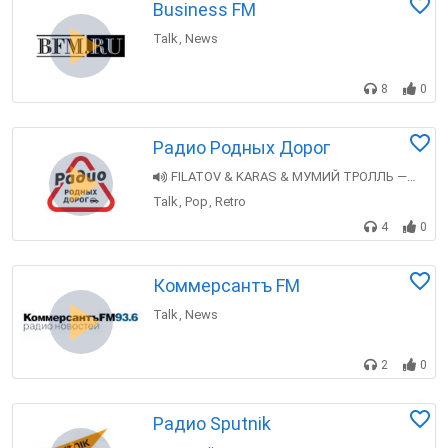
Business FM
Talk
News
,
8
0
Радио Родных Дорог
FILATOV & KARAS & МУМИЙ ТРОЛЛЬ — Amore More Goodbye
Talk
Pop
Retro
,
,
4
0
Коммерсантъ FM
Talk
News
,
2
0
Радио Sputnik