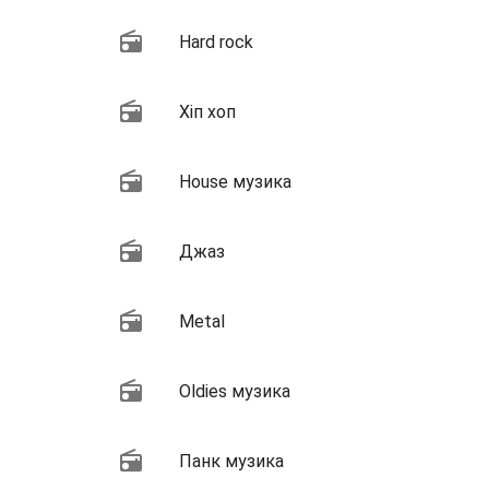
Hard rock
Хіп хоп
House музика
Джаз
Metal
Oldies музика
Панк музика