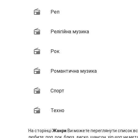
Реп
Релігійна музика
Рок
Романтична музика
Спорт
Техно
На сторінці
Жанри
Ви можете переглянути список всіх
любите: поп, рок, блюз, диско, шансон, хіп-хоп чи м