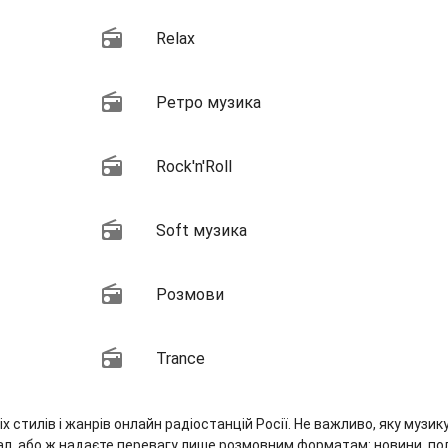
Relax
Ретро музика
Rock'n'Roll
Soft музика
Розмови
Trance
 стилів і жанрів онлайн радіостанцій Росії. Не важливо, яку музику
етал, або ж надаєте перевагу лише розмовним форматам: новини, пол