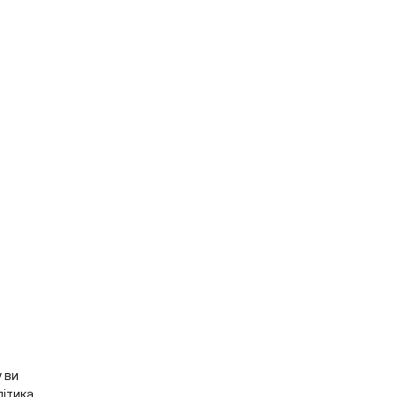
 ви
ітика,