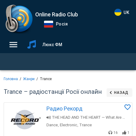
UK
Online Radio Club
Росія
Люкс ФМ
Головна
Жанри
Trance
Trance – радіостанції Росії онлайн
НАЗАД
Радио Рекорд
THE HEAD AND THE HEART — What Are You Doing New Years
Dance
Electronic
Trance
,
,
16
1