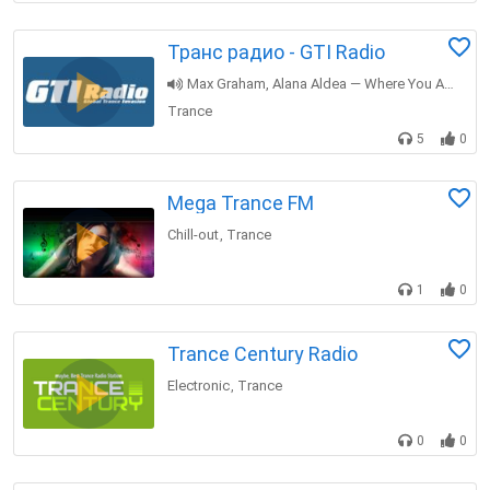
Транс радио - GTI Radio
Max Graham, Alana Aldea — Where You Are feat. Alana Aldea (Original Mix)
Trance
5
0
Mega Trance FM
Chill-out
Trance
,
1
0
Trance Century Radio
Electronic
Trance
,
0
0