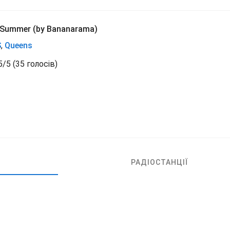
 Summer (by Bananarama)
S
,
Queens
5
/
5
(
35 голосів)
РАДІОСТАНЦІЇ