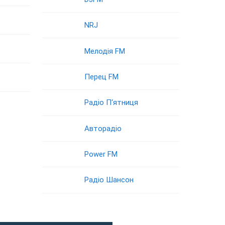
NRJ
Мелодія FM
Перец FM
Радіо П‘ятниця
Авторадіо
Power FM
Радіо Шансон