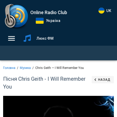
UK
Online Radio Club
Україна
Люкс ФМ
Головна
Музика
Chris Geith — I Will Remember You
Пісня Chris Geith - I Will Remember
НАЗАД
You