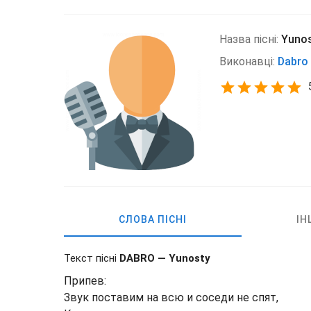
Назва пісні:
Yuno
Виконавці:
Dabro
СЛОВА ПІСНІ
ІН
Текст пісні
DABRO — Yunosty
Припев:
Звук поставим на всю и соседи не спят,