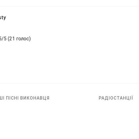
sty
5
/
5
(
21 голос)
ШІ ПІСНІ ВИКОНАВЦЯ
РАДІОСТАНЦІЇ