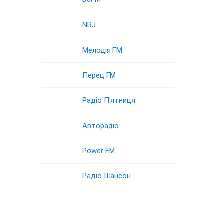
NRJ
Мелодія FM
Перец FM
Радіо П‘ятниця
Авторадіо
Power FM
Радіо Шансон