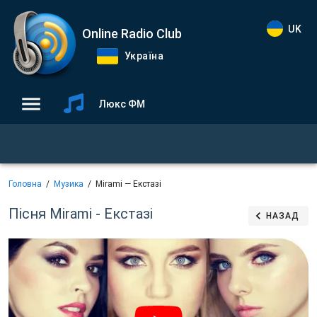
UK
Online Radio Club
Україна
Люкс ФМ
Головна
Музика
Mirami — Екстазі
Пісня Mirami - Екстазі
НАЗАД