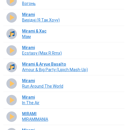
Вогонь
Mirami
Вихідні (Я Так Хочу)
Mirami & Хас
Мам
Mirami
Ecstasy (Max R Rmx)
Mirami & Aryue Basalto
Amour & Big Party (Lipich Mash-Up)
Mirami
Run Around The World
Mirami
In The Air
MIRAMI
MIRAMIMANIA