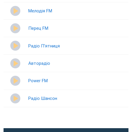
Мелодія FM
Перец FM
Радіо П‘ятниця
Авторадіо
Power FM
Радіо Шансон