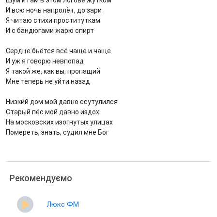
Шум и гам в этом логове жутком
И всю ночь напролёт, до зари
Я читаю стихи проституткам
И с бандюгами жарю спирт
Сердце бьётся всё чаще и чаще
И уж я говорю невпопад
Я такой же, как вы, пропащий
Мне теперь не уйти назад
Низкий дом мой давно ссутулился
Старый пёс мой давно издох
На московских изогнутых улицах
Помереть, знать, судил мне Бог
Рекомендуємо
Люкс ФМ