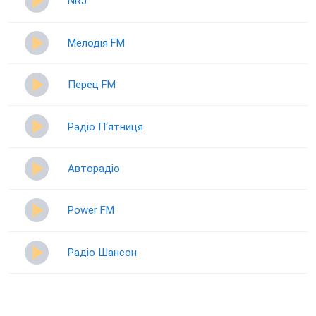
NRJ
Мелодія FM
Перец FM
Радіо П‘ятниця
Авторадіо
Power FM
Радіо Шансон