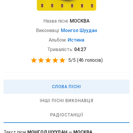
Назва пісні:
МОСКВА
Виконавці:
Монгол Шуудан
Альбом:
Истина
Тривалість:
04:27
5
/
5
(
46 голосів)
СЛОВА ПІСНІ
ІНШІ ПІСНІ ВИКОНАВЦЯ
РАДІОСТАНЦІЇ
Текст пісні
МОНГОЛ ШУУДАН — МОСКВА