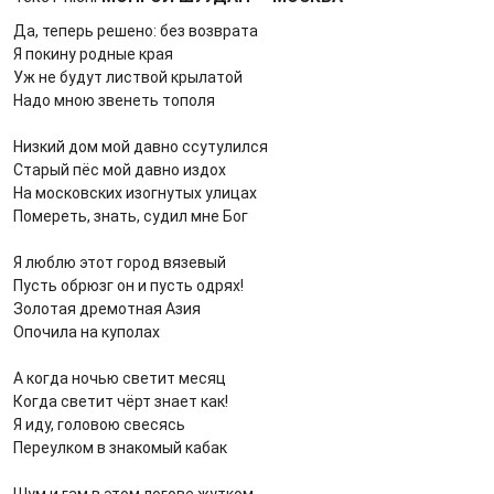
Да, теперь решено: без возврата
Я покину родные края
Уж не будут листвой крылатой
Надо мною звенеть тополя
Низкий дом мой давно ссутулился
Старый пёс мой давно издох
На московских изогнутых улицах
Помереть, знать, судил мне Бог
Я люблю этот город вязевый
Пусть обрюзг он и пусть одрях!
Золотая дремотная Азия
Опочила на куполах
А когда ночью светит месяц
Когда светит чёрт знает как!
Я иду, головою свесясь
Переулком в знакомый кабак