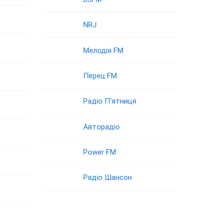
NRJ
Мелодія FM
Перец FM
Радіо П‘ятниця
Авторадіо
Power FM
Радіо Шансон