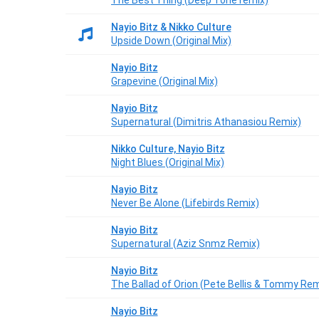
The Best Thing (Deep Tone remix)
Nayio Bitz & Nikko Culture
Upside Down (Original Mix)
Nayio Bitz
Grapevine (Original Mix)
Nayio Bitz
Supernatural (Dimitris Athanasiou Remix)
Nikko Culture, Nayio Bitz
Night Blues (Original Mix)
Nayio Bitz
Never Be Alone (Lifebirds Remix)
Nayio Bitz
Supernatural (Aziz Snmz Remix)
Nayio Bitz
The Ballad of Orion (Pete Bellis & Tommy Rem
Nayio Bitz