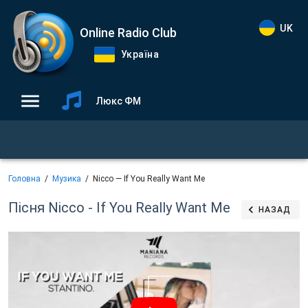
UK
Online Radio Club
Україна
Люкс ФМ
Головна
Музика
Nicco — If You Really Want Me
Пісня Nicco - If You Really Want Me
НАЗАД