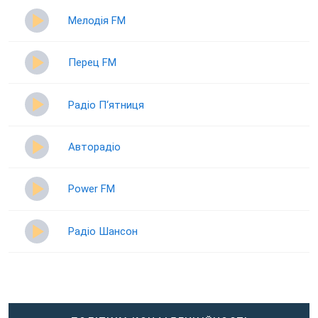
Мелодія FM
Перец FM
Радіо П‘ятниця
Авторадіо
Power FM
Радіо Шансон