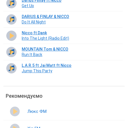
Darius Finlay ft Nicco
Get Up
DARIUS & FINLAY & NICCO
Do It All Night
Nicco ft Dank
Into The Light (Radio Edit)
MOUNTAIN Tom & NICCO
Run It Back
L.A.R.5 ft Jai Matt ft Nicco
Jump This Party
Рекомендуємо
Люкс ФМ