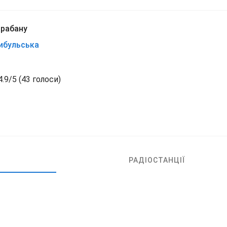
арабану
ибульська
4.9
/
5
(
43 голоси)
РАДІОСТАНЦІЇ