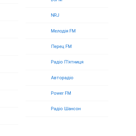
NRJ
Мелодія FM
Перец FM
Радіо П‘ятниця
Авторадіо
Power FM
Радіо Шансон