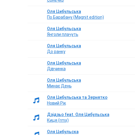
Сонечко
Оля Цибульська
По Барабану (Magnit edition)
Оля Цибульська
Янголи плачуть
Оля Цибульська
До ранку
Оля Цибульська
Дівчинка
Оля Цибульська
Минає День
Оля Цибульська та Зернятко
Новий Рік
Дзідзьо feat. Оля Цибульська
Киця (rmx)
Оля Цибульска