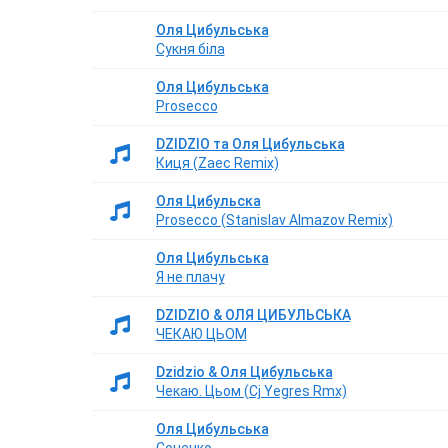
Оля Цибульська
Сукня біла
Оля Цибульська
Prosecco
DZIDZIO та Оля Цибульська
Киця (Zaec Remix)
Оля Цибульска
Prosecco (Stanislav Almazov Remix)
Оля Цибульська
Я не плачу
DZIDZIO & ОЛЯ ЦИБУЛЬСЬКА
ЧЕКАЮ ЦЬОМ
Dzidzio & Оля Цибульська
Чекаю. Цьом (Cj Yegres Rmx)
Оля Цибульська