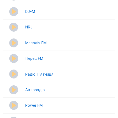
DJFM
NRJ
Мелодія FM
Перец FM
Радіо П‘ятниця
Авторадіо
Power FM