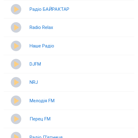
Радіо БАЙРАКТАР
Radio Relax
Наше Радіо
DJFM
NRJ
Мелодія FM
Перец FM
Радіо П‘ятниця