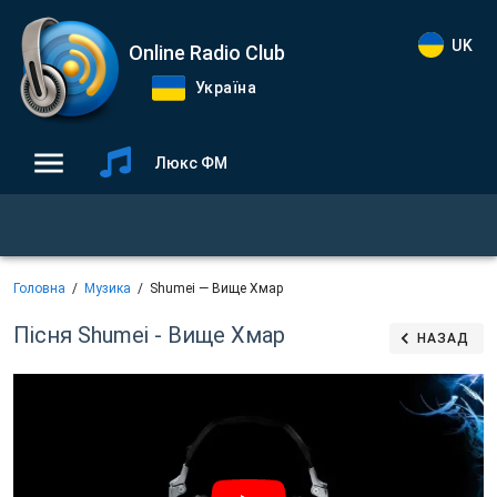
UK
Online Radio Club
Україна
Люкс ФМ
Головна
Музика
Shumei — Вище Хмар
Пісня Shumei - Вище Хмар
НАЗАД