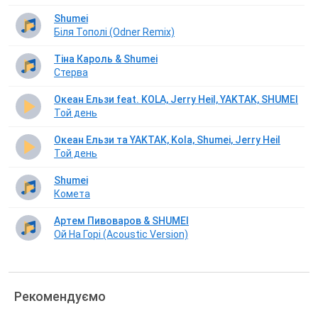
Shumei
Біля Тополі (Odner Remix)
Тіна Кароль & Shumei
Стерва
Океан Ельзи feat. KOLA, Jerry Heil, YAKTAK, SHUMEI
Той день
Океан Ельзи та YAKTAK, Kola, Shumei, Jerry Heil
Той день
Shumei
Комета
Артем Пивоваров & SHUMEI
Ой На Горі (Acoustic Version)
Рекомендуємо