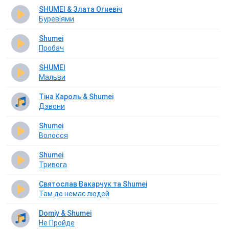
SHUMEI & Злата Огневіч
Буревіями
Shumei
Пробач
SHUMEI
Мальви
Тіна Кароль & Shumei
Дзвони
Shumei
Волосся
Shumei
Тривога
Святослав Вакарчук та Shumei
Там де немає людей
Domiy & Shumei
Не Пройде