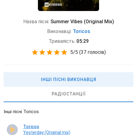
Назва пісні:
Summer Vibes (Original Mix)
Виконавці:
Toricos
Тривалість:
05:29
5
/
5
(
37 голосів)
ІНШІ ПІСНІ ВИКОНАВЦЯ
РАДІОСТАНЦІЇ
Інші пісні Toricos
Toricos
Yesterday (Original mix)