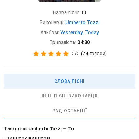
Назва пісні:
Tu
Виконавці:
Umberto Tozzi
Альбом:
Yesterday, Today
Тривалість:
04:30
5
/
5
(
24 голоси)
СЛОВА ПІСНІ
ІНШІ ПІСНІ ВИКОНАВЦЯ
РАДІОСТАНЦІЇ
Текст пісні
Umberto Tozzi — Tu
Tu stiamo qui stiamo là