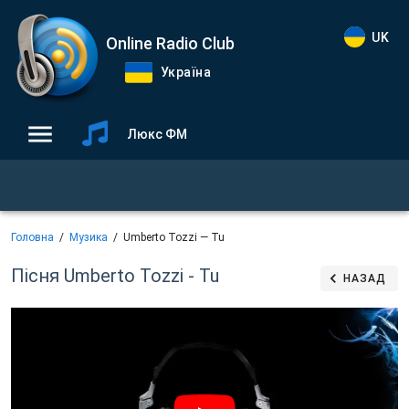
UK
Online Radio Club
Україна
Люкс ФМ
Головна
Музика
Umberto Tozzi — Tu
Пісня Umberto Tozzi - Tu
НАЗАД