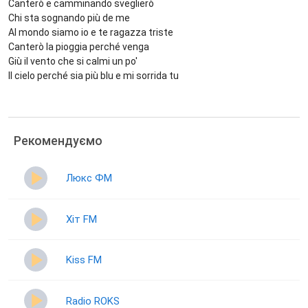
Canterò e camminando sveglierò
Chi sta sognando più de me
Al mondo siamo io e te ragazza triste
Canterò la pioggia perché venga
Giù il vento che si calmi un po'
Il cielo perché sia più blu e mi sorrida tu
Рекомендуємо
Люкс ФМ
Хіт FM
Kiss FM
Radio ROKS