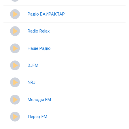
Радіо БАЙРАКТАР
Radio Relax
Наше Радіо
DJFM
NRJ
Мелодія FM
Перец FM