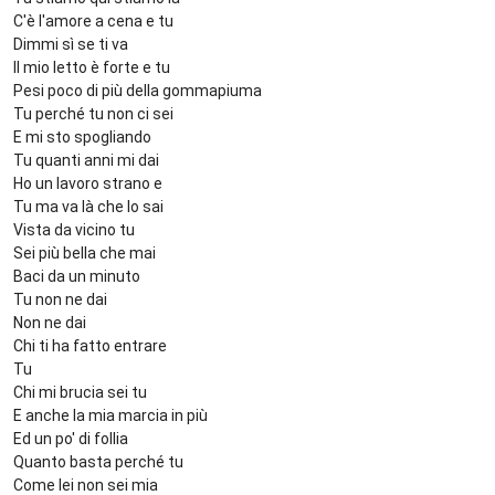
C'è l'amore a cena e tu
Dimmi sì se ti va
Il mio letto è forte e tu
Pesi poco di più della gommapiuma
Tu perché tu non ci sei
E mi sto spogliando
Tu quanti anni mi dai
Ho un lavoro strano e
Tu ma va là che lo sai
Vista da vicino tu
Sei più bella che mai
Baci da un minuto
Tu non ne dai
Non ne dai
Chi ti ha fatto entrare
Tu
Chi mi brucia sei tu
E anche la mia marcia in più
Ed un po' di follia
Quanto basta perché tu
Come lei non sei mia