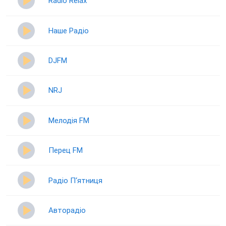
Radio Relax
Наше Радіо
DJFM
NRJ
Мелодія FM
Перец FM
Радіо П‘ятниця
Авторадіо