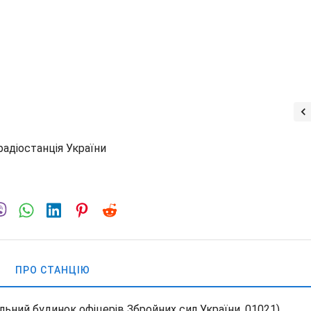
адіостанція України
ПРО СТАНЦІЮ
альний будинок офіцерів Збройних сил України, 01021)