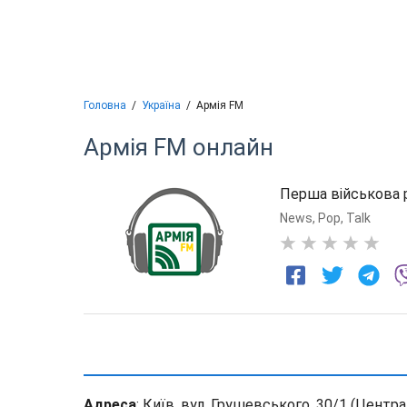
Головна
Україна
Армія FM
Армія FM
онлайн
Перша військова р
News
,
Pop
,
Talk
0
Адреса
: Київ, вул. Грушевського, 30/1 (Центр