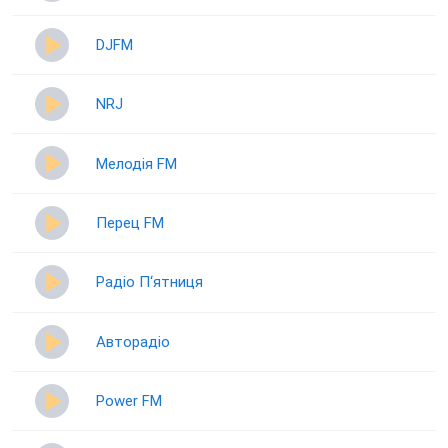
DJFM
NRJ
Мелодія FM
Перец FM
Радіо П‘ятниця
Авторадіо
Power FM