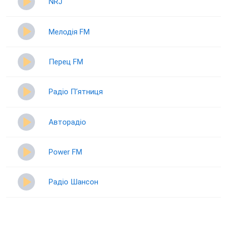
NRJ
Мелодія FM
Перец FM
Радіо П‘ятниця
Авторадіо
Power FM
Радіо Шансон