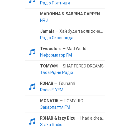
Радіо П‘ятниця
MADONNA & SABRINA CARPENTER
— BRING YO
NRJ
Jamala
— Хай буде так як хочеш ти
Радіо Сковорода
Twocolors
— Mad World
Информатор FM
TOMYAM
— SHATTERED DREAMS
Твоє Рідне Радіо
R3HAB
— Tsunami
Radio FLYFM
MONATIK
— ТОМУ ЩО
Закарпаття FM
R3HAB & Izzy Bizu
— I had a dream
Sraka Radio