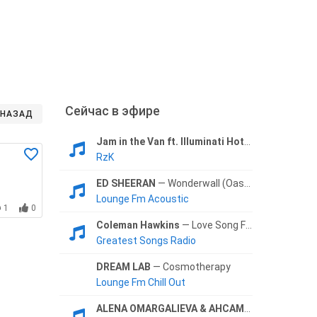
Сейчас в эфире
НАЗАД
Jam in the Van ft. Illuminati Hotties
— I Wanna 
RzK
ED SHEERAN
— Wonderwall (Oasis Cover)
Lounge Fm Acoustic
1
0
Coleman Hawkins
— Love Song From «Apache»
Greatest Songs Radio
DREAM LAB
— Cosmotherapy
Lounge Fm Chill Out
ALENA OMARGALIEVA & АНСАМБЛЬ КРАЛИЦЯ