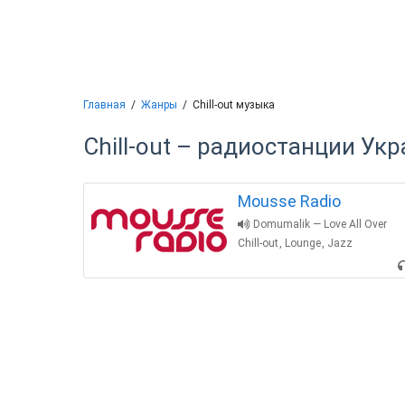
Главная
Жанры
Chill-out музыка
Chill-out – радиостанции Ук
Mousse Radio
Domumalik — Love All Over
Chill-out
,
Lounge
,
Jazz