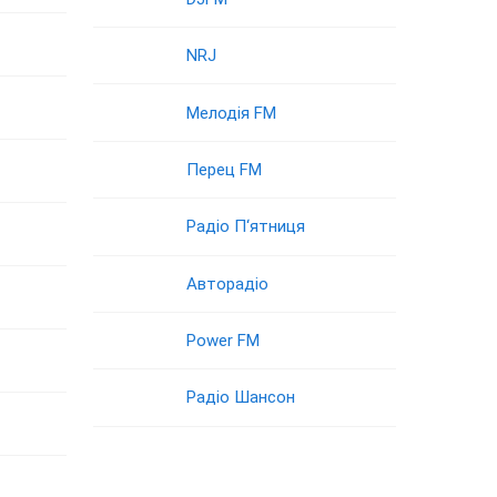
NRJ
Мелодія FM
Перец FM
Радіо П‘ятниця
Авторадіо
Power FM
Радіо Шансон