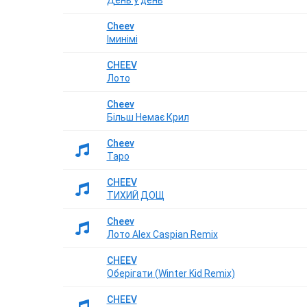
День у день
Cheev
Іминімі
CHEEV
Лото
Cheev
Більш Немає Крил
Cheev
Таро
CHEEV
ТИХИЙ ДОЩ
Cheev
Лото Alex Caspian Remix
CHEEV
Оберігати (Winter Kid Remix)
CHEEV