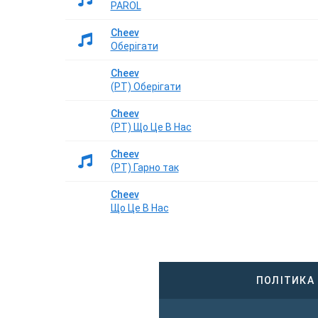
PAROL
Cheev
Оберiгати
Cheev
(РТ) Оберігати
Cheev
(РТ) Що Це В Нас
Cheev
(РТ) Гарно так
Cheev
Що Це В Нас
ПОЛІТИКА