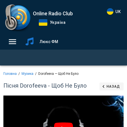
UK
Online Radio Club
Україна
Люкс ФМ
Головна
Музика
Dorofeeva — Щоб Не Було
Пісня Dorofeeva - Щоб Не Було
НАЗАД