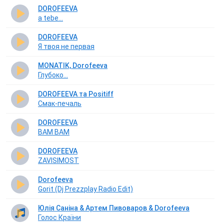
DOROFEEVA
a tebe...
DOROFEEVA
Я твоя не первая
MONATIK, Dorofeeva
Глубоко...
DOROFEEVA та Positiff
Смак-печаль
DOROFEEVA
BAM BAM
DOROFEEVA
ZAVISIMOST
Dorofeeva
Gorit (Dj Prezzplay Radio Edit)
Юлія Саніна & Артем Пивоваров & Dorofeeva
Голос Країни