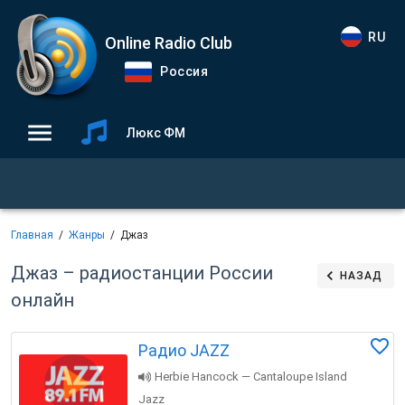
RU
Online Radio Club
Россия
Люкс ФМ
Главная
Жанры
Джаз
Джаз – радиостанции России
НАЗАД
онлайн
Радио JAZZ
Herbie Hancock — Cantaloupe Island
Jazz