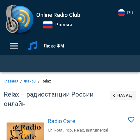
RU
Online Radio Club
Россия
Люкс ФМ
Главная
Жанры
Relax
Relax – радиостанции России
НАЗАД
онлайн
Radio Cafe
Chill-out
Pop
Relax
Instrumental
,
,
,