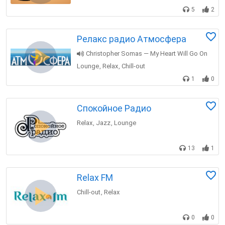
5
2
Релакс радио Атмосфера
Christopher Somas — My Heart Will Go On
Lounge
Relax
Chill-out
,
,
1
0
Спокойное Радио
Relax
Jazz
Lounge
,
,
13
1
Relax FM
Chill-out
Relax
,
0
0